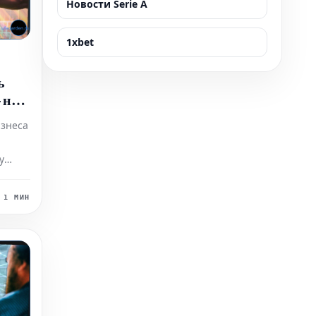
Новости Serie A
1xbet
ь
 но
изнеса
у
к-
ме
1 МИН
ируют
ё
грации
и