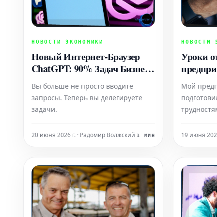
НОВОСТИ ЭКОНОМИКИ
НОВОСТИ 
Новый Интернет-Браузер
Уроки о
ChatGPT: 90% Задач Бизнеса
предпри
Одного Человека
подготов
Вы больше не просто вводите
Мой предп
Автоматизировано (Без
изменил
запросы. Теперь вы делегируете
подготови
Необходимости Найма)
время
задачи.
трудностя
именно оп
настоящем
20 июня 2026 г. · Радомир Волжский
19 июня 202
1 МИН
понимание
ценности 