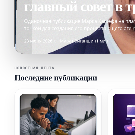
главный совет в 
Одиночная публикация Марка Кашефа на плат
точкой для создания его процветающего аген
23 июня 2026 г. · Марат Зиганшин
1 мин
НОВОСТНАЯ ЛЕНТА
Последние публикации