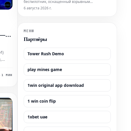
беспилотник, оснащенный взрывным
устройством. В связи с этим серьезным
6 августа 2026 г.
инцидентом федеральный министр внутренних
дел Добриндт вечером выступил перед прессой.
Он охарактеризовал произошедшее как
"сценарий гибридной атаки", подчеркивая
МЕНЮ
 —
необычный и потенциал
Партнёры
ваш
И)
Tower Rush Demo
,
т и
play mines game
аем в
в
1 МИН
1win original app download
сторон
лы
1 win coin flip
е
1xbet uae