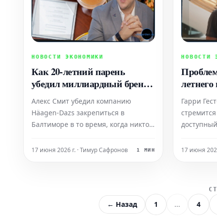
НОВОСТИ ЭКОНОМИКИ
НОВОСТИ 
Как 20-летний парень
Проблем
убедил миллиардный бренд
летнего
мороженого дать ему шанс
него го
Алекс Смит убедил компанию
Гарри Гес
ответ? Ч
Häagen-Dazs закрепиться в
стремится
ИИ, кот
Балтиморе в то время, когда никто
доступный
восьмиз
не верил в успех этого
каждого. 
три меся
предприятия. Два десятилетия
чехол для
17 июня 2026 г. · Тимур Сафронов
17 июня 202
1 МИН
спустя он по-прежнему доказывает,
универса
что скептики ошибались,
проблемы
продолжая свой путь к успеху.
С
← Назад
1
...
4