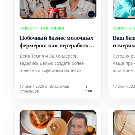
НОВОСТИ ЭКОНОМИКИ
НОВОСТИ 
Побочный бизнес молочных
Ваш биз
фермеров: как переработка
измерим?
популярного продукта
вам стои
Дейв Темпл и Эд Хендерсон
Сегодня р
приносит $40 000 в месяц
задались целью создать более
чаще при
полезный кофейный напиток.
влиянием 
традицион
полностью
17 июня 2026 г. · Владислав
17 июня 202
1
Стрельцов
возникает
МИН
тем, что 
немедленн
деле форм
покупател