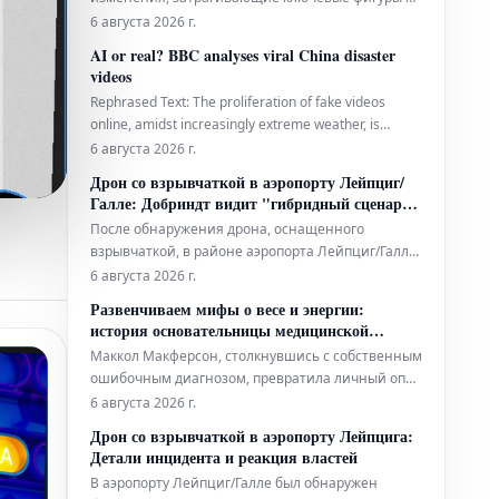
сфере искусственного интеллекта. Признанный
6 августа 2026 г.
«суперзвезда ИИ» Демис Хассабис, один из
AI or real? BBC analyses viral China disaster
основателей Google Deepmind, принимает на
videos
себя новые ответственные должности. Эти
Rephrased Text: The proliferation of fake videos
перестановки сопровождаются уходом ряда дру
online, amidst increasingly extreme weather, is
creating tangible real-world issues within China.
6 августа 2026 г.
Перефразированный перевод на русский язык: В
Дрон со взрывчаткой в аэропорту Лейпциг/
условиях нарастания экстремальных погодных
Галле: Добриндт видит "гибридный сценарий
явлений, быстрое распространение фейковых
атаки"
После обнаружения дрона, оснащенного
виде
взрывчаткой, в районе аэропорта Лейпциг/Галле
власти выразили глубокую тревогу. Федеральный
6 августа 2026 г.
министр внутренних дел Александр Добриндт
Развенчиваем мифы о весе и энергии:
охарактеризовал данный инцидент как
история основательницы медицинской
"гибридный сценарий атаки" и отметил "новый
клиники
Маккол Макферсон, столкнувшись с собственным
уровень опасности" в связи с произошедшим.
ошибочным диагнозом, превратила личный опыт
в дело своей жизни. Она основала
6 августа 2026 г.
общенациональную телемедицинскую сеть,
Дрон со взрывчаткой в аэропорту Лейпцига:
которая кардинально меняет подход к
Детали инцидента и реакция властей
диагностике, лечению и даже общественному
В аэропорту Лейпциг/Галле был обнаружен
восприятию заболеваний щитовидной железы.