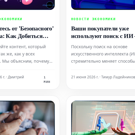
ЭКОНОМИКИ
НОВОСТИ ЭКОНОМИКИ
есь от 'Безопасного'
Ваши покупатели уже
а: Как Добиться
используют поиск с ИИ
атного Роста
вот как убедиться, что 
уйте контент, который
Поскольку поиск на основе
нности (Пример:
бренд недвижимости
ак же, как у всех
искусственного интеллекта (И
находится на первой
. Мы объясним, почему
стремительно меняет способы
странице
лонный подход губит ваш
которыми потребители находя
какой формат поможет
оценивают бизнесы, мы вступ
6 г. · Дмитрий
21 июня 2026 г. · Тимур Ладейнико
1
 ситуацию и значительно
новую эру. В ней авторитет,
МИН
 взаимодействие с вашей
доверие со стороны третьих 
й.
и надежные цифровые сигна
приобретают гораздо больше
значение, чем просто количе