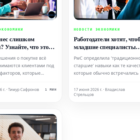
ЭКОНОМИКИ
НОВОСТИ ЭКОНОМИКИ
нес слишком
Работодатели хотят, что
 Узнайте, что это
младшие специалисты
т.
обладали 'традиционно
ешения о покупке всё
PwC определила 'традиционн
старшими' навыками,
нимаются клиентами под
старшие' навыки как те качес
показало крупное
факторов, которые
которые обычно встречались 
исследование. Вот что эт
ные метрики не могут
объявлениях о вакансиях для
навыки.
 охватить. В результате
старших должностей до широ
6 г. · Тимур Сафронов
17 июня 2026 г. · Владислав
1 МИН
Стрельцов
 растущий разрыв между
внедрения искусственного
вы можете отслеживать
интеллекта.
о, и тем, что на самом
ирует доверие
ей.