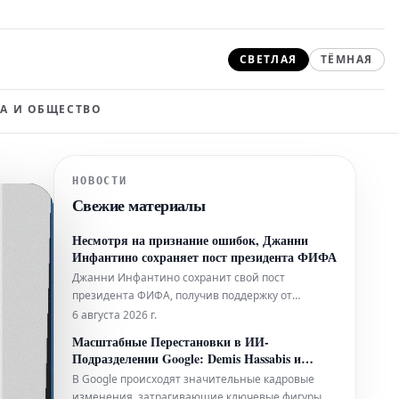
СВЕТЛАЯ
ТЁМНАЯ
А И ОБЩЕСТВО
НОВОСТИ
Свежие материалы
Несмотря на признание ошибок, Джанни
Инфантино сохраняет пост президента ФИФА
Джанни Инфантино сохранит свой пост
президента ФИФА, получив поддержку от
высшего руководства после состоявшейся
6 августа 2026 г.
встречи. Это происходит, несмотря на то, что
Масштабные Перестановки в ИИ-
руководящий орган признал совершение
Подразделении Google: Demis Hassabis и
«ошибок».
Будущее Deepmind
В Google происходят значительные кадровые
изменения, затрагивающие ключевые фигуры в