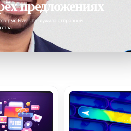
трёх предложениях
форме Fiverr послужила отправной
тства.