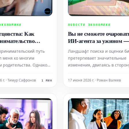
ЭКОНОМИКИ
НОВОСТИ ЭКОНОМИКИ
тцовства: Как
Вы не сможете очароват
нимательство
ИИ-агента за ужином —
ило, а родительство
вы можете пройти его
ринимательский путь
Ландшафт поиска и оценки б
о взгляды на успех и
проверку. Вот как.
л меня ко многим
претерпевает значительные
м родительства. Однако
изменения, двигаясь в сторон
ыт воспитания детей по-
маркетинговой модели 'агент-
у преобразил мое
агенту'. В этой новой парадиг
6 г. · Тимур Сафронов
17 июня 2026 г. · Роман Валеев
1 МИН
 успеха, наследия и
ИИ-агенты тщательно анализ
времени.
сигналы доверия компании, е
документацию, уровень инте
и общую надежность. Эта
важнейшая оценка происход