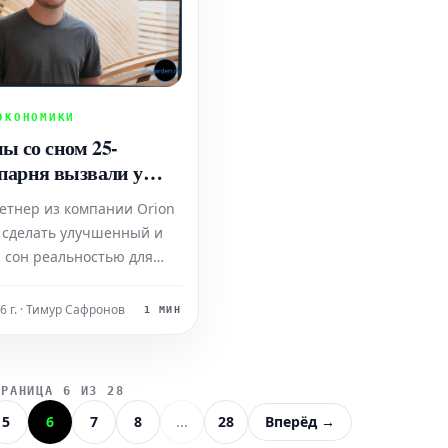
ЭКОНОМИКИ
ы со сном 25-
 парня вызвали у
ловокружение. Его
тетнер из компании Orion
ехол для матраса с
 сделать улучшенный и
орый принес
 сон реальностью для
начную прибыль за
Сможет ли его умный
ца после запуска
 матраса стать
6 г. · Тимур Сафронов
1 МИН
льным решением этой
?
ТРАНИЦА 6 ИЗ 28
5
6
7
8
...
28
Вперёд →