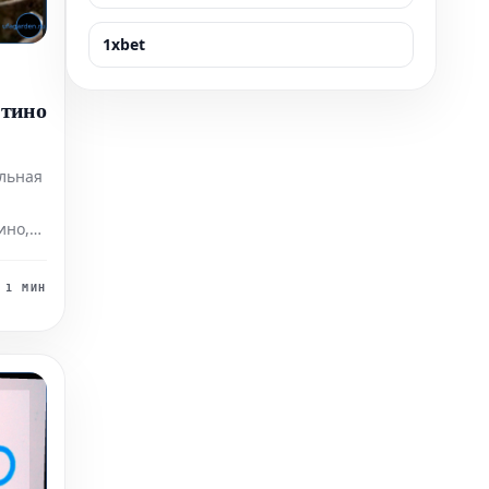
1xbet
тино
льная
ино,
1 МИН
его
емую
лся в
енное