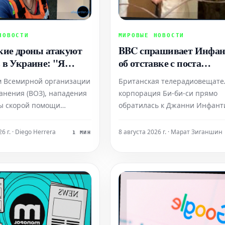
НОВОСТИ
МИРОВЫЕ НОВОСТИ
кие дроны атакуют
BBC спрашивает Инфан
 в Украине: "Я
об отставке с поста
потому что знала,
президента ФИФА
м Всемирной организации
Британская телерадиовещате
у"
анения (ВОЗ), нападения
корпорация Би-би-си прямо
ы скорой помощи
обратилась к Джанни Инфант
т 20% от общего числа
действующему президенту
истему здравоохранения
Международной федерации
6 г. · Diego Herrera
8 августа 2026 г. · Марат Зиганшин
1 МИН
что указывает на их
футбола (ФИФА), с вопросом о 
енный характер как
намерениях покинуть занима
считанной стратегии.
должность. Этот диалог состоя
е этих систематических
период, когда к руководству
 гражданск
Инфантино приковано повыш