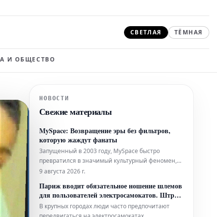
СВЕТЛАЯ
ТЁМНАЯ
А И ОБЩЕСТВО
НОВОСТИ
Свежие материалы
MySpace: Возвращение эры без фильтров,
которую жаждут фанаты
Запущенный в 2003 году, MySpace быстро
превратился в значимый культурный феномен,
став стартовой площадкой для таких артистов,
9 августа 2026 г.
как Arctic Monkeys, Adele и Nicki Minaj, которые
Париж вводит обязательное ношение шлемов
нашли там свою первую аудиторию. Однако со
для пользователей электросамокатов. Штраф
временем его главные особенности — страницы
до 135 евро
В крупных городах люди часто предпочитают
с широкими возможностями ка
передвигаться на электросамокатах,