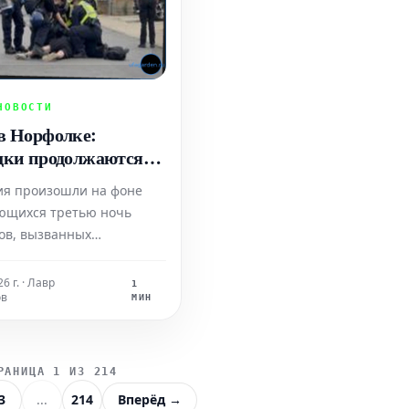
НОВОСТИ
в Норфолке:
дки продолжаются
ночь
ия произошли на фоне
ющихся третью ночь
ов, вызванных
грационными протестами
м городке графства
6 г. · Лавр
1
ов
МИН
РАНИЦА 1 ИЗ 214
3
...
214
Вперёд →