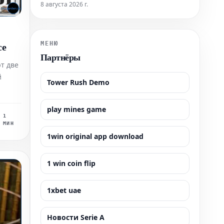
скорой помощи составляют 20% от общего числа
8 августа 2026 г.
атак на систему здравоохранения Украины, что
указывает на их преднамеренный характер как
часть рассчитанной стратегии. Вследствие этих
систематических нападений гражданск
се
МЕНЮ
Партнёры
т две
й
Tower Rush Demo
чи
play mines game
1
тво, а
МИН
1win original app download
ии
ов
1 win coin flip
1xbet uae
Новости Serie A