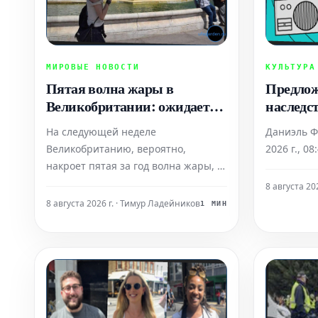
МИРОВЫЕ НОВОСТИ
КУЛЬТУРА
Пятая волна жары в
Предло
Великобритании: ожидается
наследс
до 35°C на следующей неделе
от влад
На следующей неделе
Даниэль Ф
поистин
Великобританию, вероятно,
2026 г., 08
накроет пятая за год волна жары, а
температура воздуха может
8 августа 20
подняться до 35°C. В субботу
8 августа 2026 г. · Тимур Ладейников
1 МИН
температура снова начнет
превышать среднесуточные
показатели, достигая 20-29°C в
большинстве районов Англии и
Уэльса. В Шотландии и Северной
Ирландии б