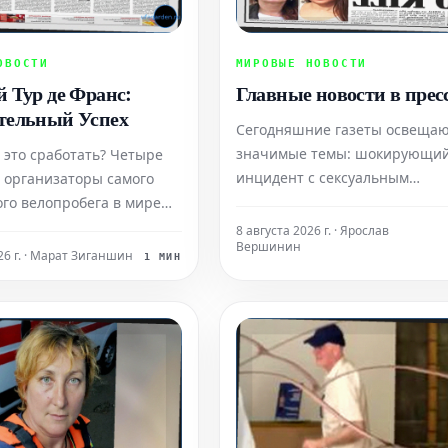
ОВОСТИ
МИРОВЫЕ НОВОСТИ
 Тур де Франс:
Главные новости в прес
тельный Успех
Сегодняшние газеты освещаю
значимые темы: шокирующи
 это сработать? Четыре
инцидент с сексуальным
д организаторы самого
преступником, который, буду
го велопробега в мире
выпущенным на свободу,
 женский Тур де Франс,
8 августа 2026 г. · Ярослав
Вершинин
впоследствии совершил убийс
 этим вопросом. Сегодня
26 г. · Марат Зиганшин
1 МИН
также сведения о сворачиван
гонки Марион Русс
или пересмотре планов по
жалобы, поскольку лишь
достижению нулевых выброс
вяти этапов полностью
углерода ("чистого нуля").
ются по телевидению.
ен