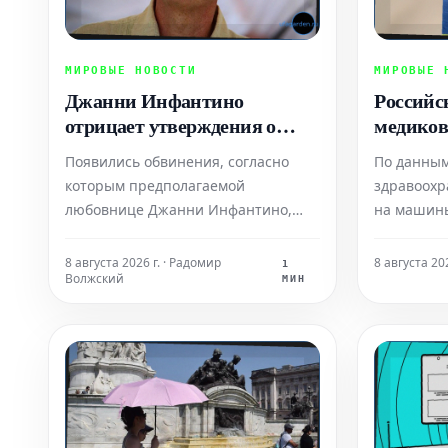
МИРОВЫЕ НОВОСТИ
МИРОВЫЕ 
Джанни Инфантино
Российс
отрицает утверждения о
медиков
выплатах УЕФА
бежала, 
Появились обвинения, согласно
По данны
предполагаемой
что умр
которым предполагаемой
здравоохр
«любовнице»
любовнице Джанни Инфантино,
на машин
когда он занимал пост генерального
составляю
секретаря УЕФА, была выплачена
атак на с
8 августа 2026 г. · Радомир
8 августа 202
1
Волжский
компенсация в связи с их
Украины, 
МИН
отношениями. Представитель
преднамер
нынешнего президента ФИФА
часть рас
заявил, что Инфантино
Вследстви
"категорически отрицает эти
нападений
абсолютно ложные