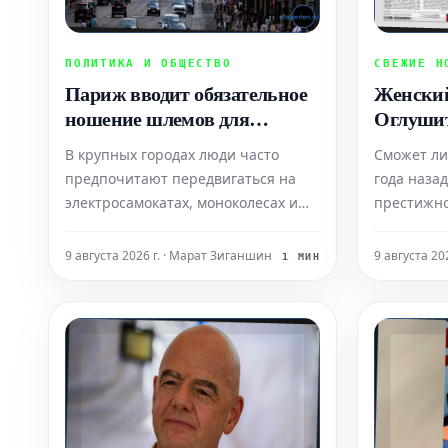
ПОЛИТИКА И ОБЩЕСТВО
СВЕЖИЕ Н
Париж вводит обязательное
Женский
ношение шлемов для
Оглуши
пользователей
В крупных городах люди часто
Сможет ли
электросамокатов. Штраф до
предпочитают передвигаться на
года наза
135 евро
электросамокатах, моноколесах и
престижно
ховербордах. Однако количество
возродили
серьезных происшествий с этими
задаваясь
9 августа 2026 г. · Марат Зиганшин
9 августа 20
1 МИН
транспортными средствами
директор 
постоянно растет. В связи с этим
получает 
администрация Парижа приняла
три из де
решение об обязательном
транслиру
использовании защитно
Переполн