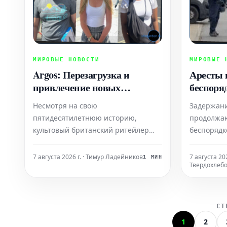
МИРОВЫЕ НОВОСТИ
МИРОВЫЕ 
Argos: Перезагрузка и
Аресты 
привлечение новых
беспоря
покупателей – шанс на
третью 
Несмотря на свою
Задержан
успех?
пятидесятилетнюю историю,
продолжа
культовый британский ритейлер
беспорядк
Argos столкнулся с серьезными
антиимми
трудностями в конкурентной борьбе
в рыночно
7 августа 2026 г. · Тимур Ладейников
7 августа 202
1 МИН
Твердохлеб
с современными соперниками, в
Норфолк.
особенности с онлайн-гигантами
вроде Amazon. Главный вопрос
теперь в том, смогут ли новые
СТ
владельцы компании успешно пр
1
2