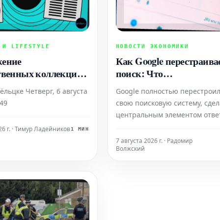
 И LIFESTYLE
НОВОСТИ ЭКОНОМИКИ
жение
Как Google перестраива
твенных коллекций
поиск: Что
ельцев искусства
предпринимателям
ёльцке Четверг, 6 августа
Google полностью перестрои
е неисчерпаемо
необходимо успеть сдела
:49
свою поисковую систему, сдел
раньше конкурентов
центральным элементом отве
генерируемые искусственным
26 г. · Тимур Ладейников
1 МИН
интеллектом. Впервые компа
7 августа 2026 г. · Радомир
Волжский
опубликовала официальные
рекомендации, описывающие,
оставаться заметным и сохра
видимость в этом новом форм
поисковой выдачи. Для пред