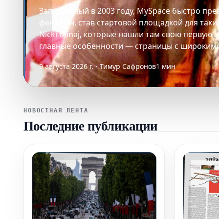
Запущенный в 2003 году, MySpace быстро пре
феномен, став стартовой площадкой для таких 
Nicki Minaj, которые нашли там свою первую 
главные особенности — страницы с широким
9 августа 2026 г. · Тимур Сафронов
1 мин
НОВОСТНАЯ ЛЕНТА
Последние публикации