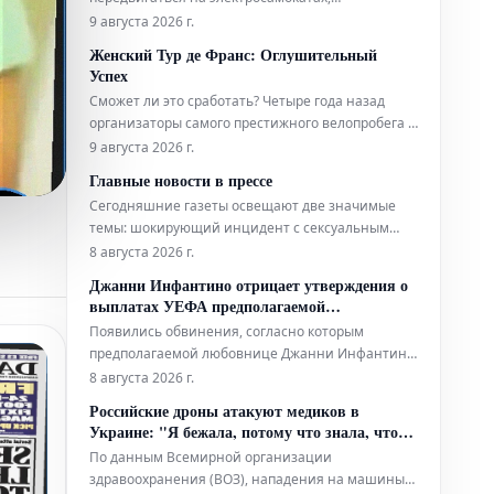
моноколесах и ховербордах. Однако количество
9 августа 2026 г.
серьезных происшествий с этими
Женский Тур де Франс: Оглушительный
транспортными средствами постоянно растет. В
Успех
связи с этим администрация Парижа приняла
Сможет ли это сработать? Четыре года назад
решение об обязательном использовании
организаторы самого престижного велопробега в
защитно
мире возродили женский Тур де Франс,
9 августа 2026 г.
задаваясь этим вопросом. Сегодня директор
Главные новости в прессе
гонки Марион Русс получает жалобы, поскольку
Сегодняшние газеты освещают две значимые
лишь три из девяти этапов полностью
темы: шокирующий инцидент с сексуальным
транслируются по телевидению. Переполнен
преступником, который, будучи выпущенным на
8 августа 2026 г.
свободу, впоследствии совершил убийство, а
Джанни Инфантино отрицает утверждения о
также сведения о сворачивании или пересмотре
выплатах УЕФА предполагаемой
планов по достижению нулевых выбросов
«любовнице»
Появились обвинения, согласно которым
углерода ("чистого нуля").
предполагаемой любовнице Джанни Инфантино,
когда он занимал пост генерального секретаря
8 августа 2026 г.
УЕФА, была выплачена компенсация в связи с их
Российские дроны атакуют медиков в
отношениями. Представитель нынешнего
Украине: "Я бежала, потому что знала, что
президента ФИФА заявил, что Инфантино
умру"
По данным Всемирной организации
"категорически отрицает эти абсолютно ложные
здравоохранения (ВОЗ), нападения на машины