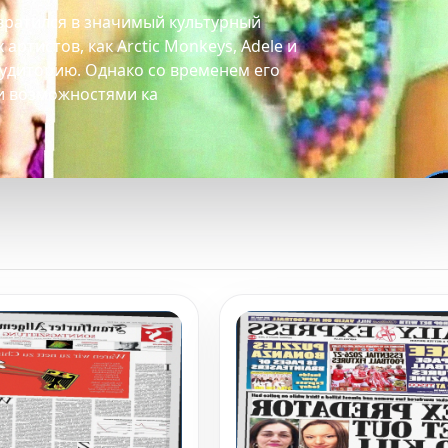
вратился в значимый культурный
артистов, как Arctic Monkeys, Adele и
аудиторию. Однако со временем его
и возможностями ка