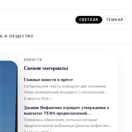
СВЕТЛАЯ
ТЁМНАЯ
А И ОБЩЕСТВО
НОВОСТИ
Свежие материалы
Главные новости в прессе
Сегодняшние газеты освещают две значимые
темы: шокирующий инцидент с сексуальным
преступником, который, будучи выпущенным на
8 августа 2026 г.
свободу, впоследствии совершил убийство, а
Джанни Инфантино отрицает утверждения о
также сведения о сворачивании или пересмотре
выплатах УЕФА предполагаемой
планов по достижению нулевых выбросов
«любовнице»
Появились обвинения, согласно которым
углерода ("чистого нуля").
предполагаемой любовнице Джанни Инфантино,
когда он занимал пост генерального секретаря