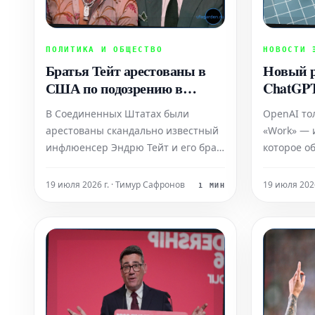
ПОЛИТИКА И ОБЩЕСТВО
НОВОСТИ 
Братья Тейт арестованы в
Новый 
США по подозрению в
ChatGPT
сексуальных преступлениях
бизнеса 
В Соединенных Штатах были
OpenAI то
без най
арестованы скандально известный
«Work» — 
инфлюенсер Эндрю Тейт и его брат
которое о
Тристан. Братьям предъявлены
значитель
серьезные обвинения, среди
ИИ-инстру
19 июля 2026 г. · Тимур Сафронов
19 июля 202
1 МИН
которых несколько сексуальных
сократить
преступлений. Британская
программн
прокуратура уже инициировала
процедуру запроса их экстрадиции.