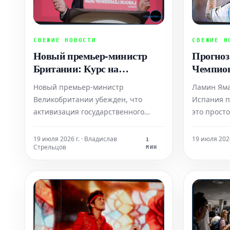
СВЕЖИЕ НОВОСТИ
СВЕЖИЕ Н
Новый премьер-министр
Прогноз
Британии: Курс на
Чемпион
госрегулирование против
футболу
Новый премьер-министр
Ламин Яма
наследия Тэтчер
каковы 
Великобритании убежден, что
Испания п
активизация государственного
это прост
регулирования экономики поможет
лучших фу
стране достичь прогресса. Однако
планеты? 
19 июля 2026 г. · Владислав
19 июля 2026
1
Стрельцов
его программа на данный момент
Чемпионат
МИН
остается расплывчатой, что
них являе
потенциально может привести к
неприятным неожиданностям.