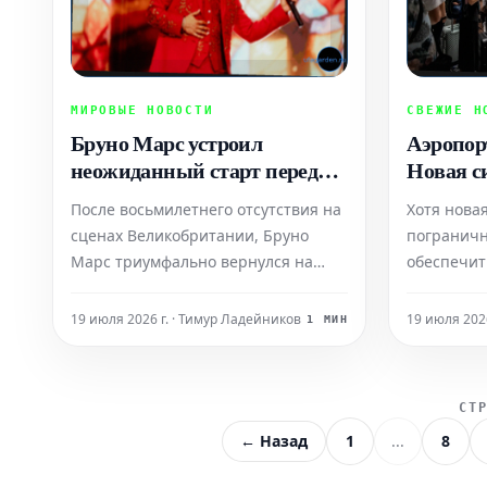
МИРОВЫЕ НОВОСТИ
СВЕЖИЕ Н
Бруно Марс устроил
Аэропор
неожиданный старт перед
Новая с
вечеринкой на Уэмбли
контрол
После восьмилетнего отсутствия на
Хотя нова
длител
сценах Великобритании, Бруно
пограничн
Марс триумфально вернулся на
обеспечи
стадион Уэмбли, представив
безопасно
отточенное шоу, наполненное
практике 
19 июля 2026 г. · Тимур Ладейников
19 июля 2026
1 МИН
хитами.
серьезные
и приводи
увеличен
СТ
пассажиро
← Назад
1
...
8