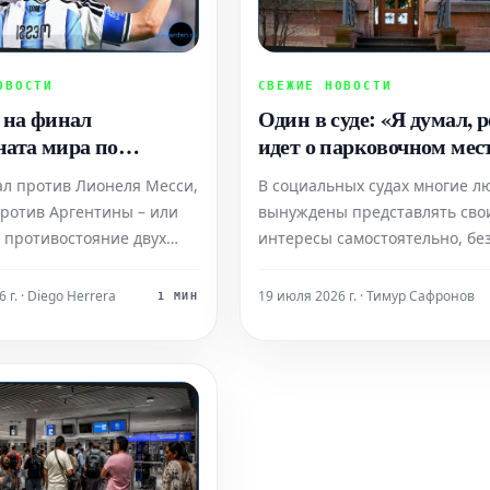
ОВОСТИ
СВЕЖИЕ НОВОСТИ
 на финал
Один в суде: «Я думал, 
ата мира по
идет о парковочном мес
: Кто фаворит и
л против Лионеля Месси,
В социальных судах многие л
шансы на победу
ротив Аргентины – или
вынуждены представлять сво
о противостояние двух
интересы самостоятельно, бе
тбольных команд
помощи адвоката. Зачастую э
Наш прогноз на финал
происходит не по доброй воле
 г. · Diego Herrera
19 июля 2026 г. · Тимур Сафронов
1 МИН
а мира раскроет, кто из
необходимости. Наблюдается
тся главным фаворитом.
тенденция к сокращению чис
юристов, готовых браться за
подобные дела.