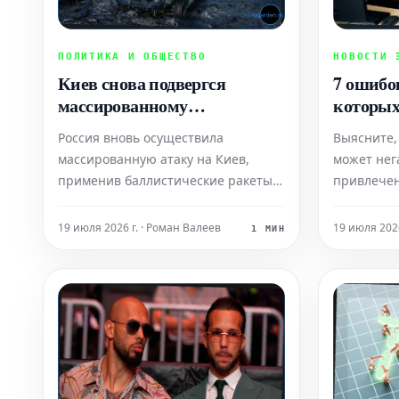
ПОЛИТИКА И ОБЩЕСТВО
НОВОСТИ 
Киев снова подвергся
7 ошибок
массированному
которых
российскому ракетному
клиенто
Россия вновь осуществила
Выясните,
обстрелу
массированную атаку на Киев,
может нег
применив баллистические ракеты.
привлечен
По информации местных властей, в
снижение 
результате ударов были
мы рассмо
19 июля 2026 г. · Роман Валеев
19 июля 202
1 МИН
повреждены жилое здание и
предприня
торговый центр. Сообщается, что
предотвр
как минимум один человек погиб, а
потенциал
несколько получили ранения.
Узнайте о
которые ча
н