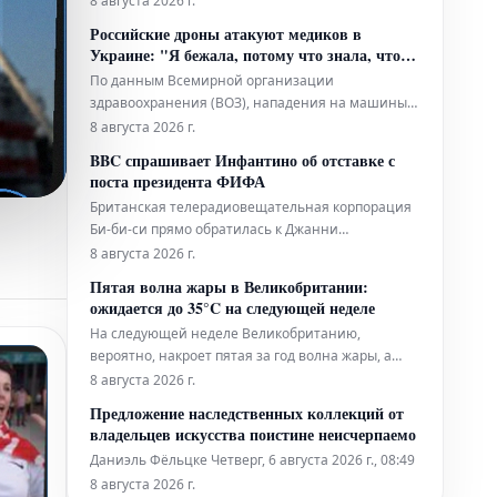
8 августа 2026 г.
УЕФА, была выплачена компенсация в связи с их
Российские дроны атакуют медиков в
отношениями. Представитель нынешнего
Украине: "Я бежала, потому что знала, что
президента ФИФА заявил, что Инфантино
умру"
По данным Всемирной организации
"категорически отрицает эти абсолютно ложные
здравоохранения (ВОЗ), нападения на машины
скорой помощи составляют 20% от общего числа
8 августа 2026 г.
атак на систему здравоохранения Украины, что
BBC спрашивает Инфантино об отставке с
указывает на их преднамеренный характер как
поста президента ФИФА
часть рассчитанной стратегии. Вследствие этих
Британская телерадиовещательная корпорация
систематических нападений гражданск
Би-би-си прямо обратилась к Джанни
Инфантино, действующему президенту
8 августа 2026 г.
Международной федерации футбола (ФИФА), с
Пятая волна жары в Великобритании:
вопросом о его намерениях покинуть
ожидается до 35°C на следующей неделе
занимаемую должность. Этот диалог состоялся в
На следующей неделе Великобританию,
период, когда к руководству Инфантино
вероятно, накроет пятая за год волна жары, а
приковано повышенное
температура воздуха может подняться до 35°C. В
8 августа 2026 г.
субботу температура снова начнет превышать
Предложение наследственных коллекций от
среднесуточные показатели, достигая 20-29°C в
владельцев искусства поистине неисчерпаемо
большинстве районов Англии и Уэльса. В
Даниэль Фёльцке Четверг, 6 августа 2026 г., 08:49
Шотландии и Северной Ирландии б
8 августа 2026 г.