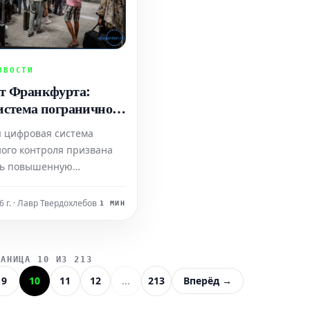
ОВОСТИ
т Франкфурта:
истема пограничного
я приводит к
я цифровая система
ьным ожиданиям
ого контроля призвана
ть повышенную
сть и прозрачность, на
её внедрение создает
 г. · Лавр Твердохлебов
1 МИН
 вызовы для аэропортов
т к значительному
ию времени ожидания для
РАНИЦА 10 ИЗ 213
в.
9
10
11
12
...
213
Вперёд →