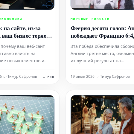
ЭКОНОМИКИ
МИРОВЫЕ НОВОСТИ
 на сайте, из-за
Феерия десяти голов: А
 ваш бизнес теряет
побеждает Францию 6:4
в
реакция фанатов
 почему ваш веб-сайт
Эта победа обеспечила сборн
ативно влиять на
Англии третье место, ознаме
ие новых клиентов и
их лучший результат на
конверсии. В этой статье
Чемпионатах мира с 1966 года
трим, какие шаги можно
6 г. · Тимур Сафронов
19 июля 2026 г. · Тимур Сафронов
1 МИН
ть для его улучшения и
ащения потери
ьных покупателей.
 ключевых ошибках,
сто упускаются из виду,