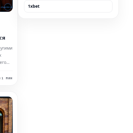
1xbet
ся
ругими
х
его
ьно.
в
1 МИН
ак не