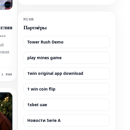
МЕНЮ
нглия
Партнёры
,
Tower Rush Demo
ой
новав
play mines game
.
1win original app download
1 МИН
1 win coin flip
1xbet uae
Новости Serie A