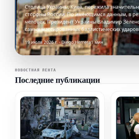
Столица Украины, Киев, пережила значительн
стороны России. По имеющимся данным, в рез
человек. Президент Украины Владимир Зелен
самых массированных баллистических ударов
19 июля 2026 г. · Diego Herrera
1 мин
НОВОСТНАЯ ЛЕНТА
Последние публикации