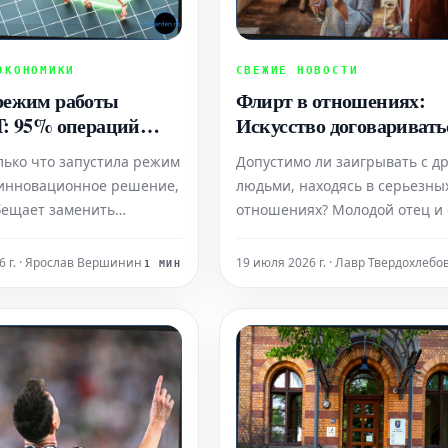
ЭКОНОМИКИ
СВЕЖИЕ НОВОСТИ
режим работы
Флирт в отношениях:
: 95% операций
Искусство договаривать
для одного человека
лько что запустила режим
Допустимо ли заигрывать с д
ма или кодирования
инновационное решение,
людьми, находясь в серьезны
бещает заменить
отношениях? Молодой отец и 
ную часть вашего набора
супруга отвечают утвердител
ментов и значительно
Однако две другие женщины
6 г. · Ярослав Вершинин
19 июля 2026 г. · Лавр Твердохлебо
1 МИН
 общие затраты на
придерживаются иной точки
ое обеспечение.
зрения: их партнеры могут
проявлять вежливость, но ник
больше.